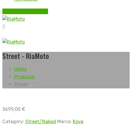
Agendar Test Drive *
Street - RiaMoto
Home
Produtos
Street
3699,00
€
Category:
Street/Naked
Marca:
Kove