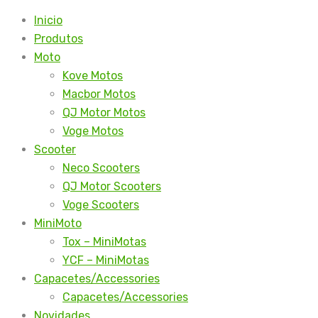
Skip
Inicio
to
Produtos
content
Moto
Kove Motos
Macbor Motos
QJ Motor Motos
Voge Motos
Scooter
Neco Scooters
QJ Motor Scooters
Voge Scooters
MiniMoto
Tox – MiniMotas
YCF – MiniMotas
Capacetes/Accessories
Capacetes/Accessories
Novidades